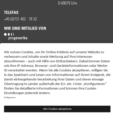
D-89079 Ulm
TELEFAX
+49 (0)731 402 - 78 32
WIR SIND MITGLIED VON
ERKLÄRUNG ZUR BARRIEREFREIHEIT
IMPRESSUM
KONTAKT
NEBENWIRKUNGSANZEIGEN
LIEFER-AGB
DATENSCHUTZ
HAFTUNGSAUSSCHLUSS