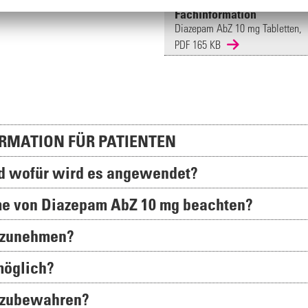
Fachinformation
Diazepam AbZ 10 mg Tabletten,
PDF 165 KB
RMATION FÜR PATIENTEN
nd wofür wird es angewendet?
hme von Diazepam AbZ 10 mg beachten?
inzunehmen?
möglich?
ufzubewahren?