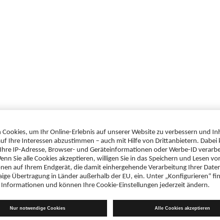
Downloads
 weitere Informationen zum
Gebrauchsinformation
te mit Ihren Zugangsdaten im
Diazepam AbZ 10 mg Tabletten (i
PDF 229 KB