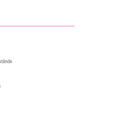
stände
h