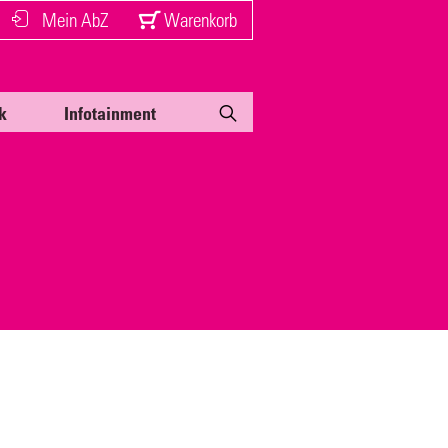
Mein AbZ
Warenkorb
k
Infotainment