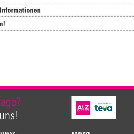
 Informationen
n!
rage?
 uns!
TELEFAX
ADRESSE