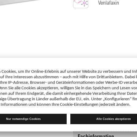
Venlafaxin
Downloads
 weitere Informationen zum
Gebrauchsinformation
te mit Ihren Zugangsdaten im
Venlafaxin-CT 75 mg Hartkapseln, 
PDF 151 KB
Fachinformation