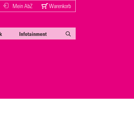
Mein AbZ
Warenkorb
k
Infotainment