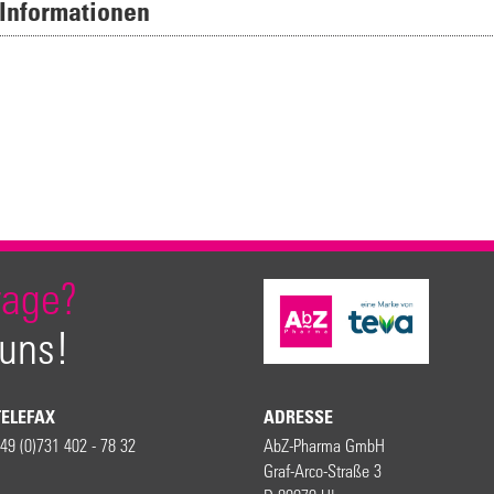
 Informationen
rage?
 uns!
TELEFAX
ADRESSE
49 (0)731 402 - 78 32
AbZ-Pharma GmbH
Graf-Arco-Straße 3