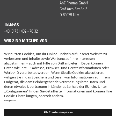
AbZ-Pharma GmbH
Graf-Arco-Straße 3
D-89079 Ulm
TELEFAX
+49 (0)731 402 - 78 32
WIR SIND MITGLIED VON
ERKLÄRUNG ZUR BARRIEREFREIHEIT
IMPRESSUM
KONTAKT
NEBENWIRKUNGSANZEIGEN
LIEFER-AGB