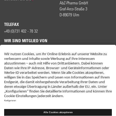
AbZ-Pharma GmbH
Graf-Arco-Straße 3
D-89079 Ulm
TELEFAX
+49 (0)731 402 - 78 32
WIR SIND MITGLIED VON
ERKLÄRUNG ZUR BARRIEREFREIHEIT
IMPRESSUM
KONTAKT
NEBENWIRKUNGSANZEIGEN
LIEFER-AGB