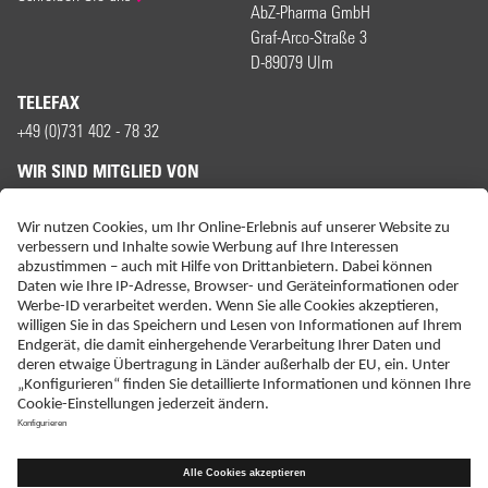
AbZ-Pharma GmbH
Graf-Arco-Straße 3
D-89079 Ulm
TELEFAX
+49 (0)731 402 - 78 32
WIR SIND MITGLIED VON
ERKLÄRUNG ZUR BARRIEREFREIHEIT
IMPRESSUM
KONTAKT
NEBENWIRKUNGSANZEIGEN
LIEFER-AGB