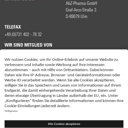
AbZ-Pharma GmbH
Graf-Arco-Straße 3
D-89079 Ulm
TELEFAX
+49 (0)731 402 - 78 32
WIR SIND MITGLIED VON
ERKLÄRUNG ZUR BARRIEREFREIHEIT
IMPRESSUM
KONTAKT
NEBENWIRKUNGSANZEIGEN
LIEFER-AGB