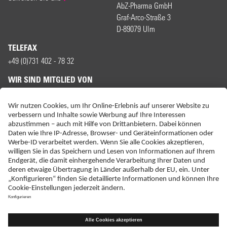
AbZ-Pharma GmbH
Graf-Arco-Straße 3
D-89079 Ulm
TELEFAX
+49 (0)731 402 - 78 32
WIR SIND MITGLIED VON
ERKLÄRUNG ZUR BARRIEREFREIHEIT
IMPRESSUM
KONTAKT
NEBENWIRKUNGSANZEIGEN
LIEFER-AGB