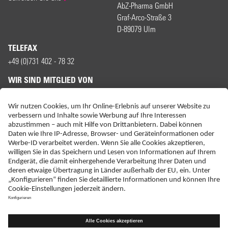
AbZ-Pharma GmbH
Graf-Arco-Straße 3
D-89079 Ulm
TELEFAX
+49 (0)731 402 - 78 32
WIR SIND MITGLIED VON
ERKLÄRUNG ZUR BARRIEREFREIHEIT
IMPRESSUM
KONTAKT
NEBENWIRKUNGSANZEIGEN
LIEFER-AGB