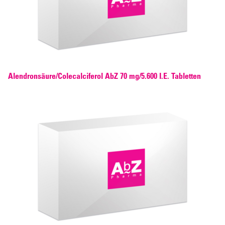
Alendronsäure/Colecalciferol AbZ 70 mg/5.600 I.E. Tabletten