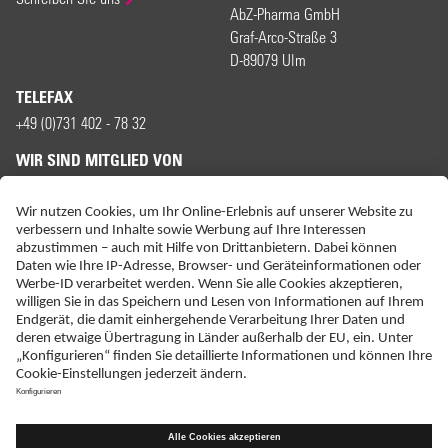
AbZ-Pharma GmbH
Graf-Arco-Straße 3
D-89079 Ulm
TELEFAX
+49 (0)731 402 - 78 32
WIR SIND MITGLIED VON
ERKLÄRUNG ZUR BARRIEREFREIHEIT
IMPRESSUM
KONTAKT
NEBENWIRKUNGSANZEIGEN
LIEFER-AGB