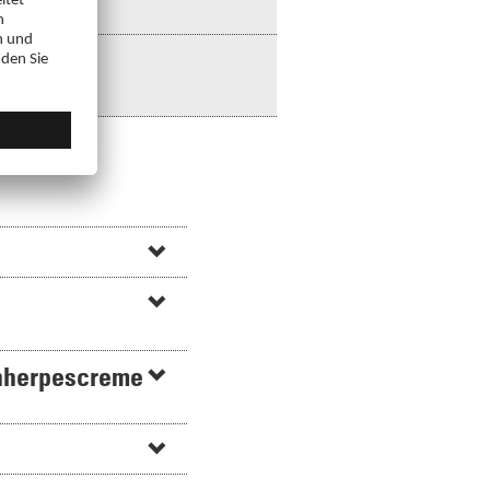
,
enherpescreme