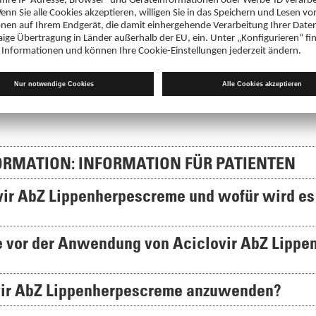
PDF 136 KB
4,28 €
12552880
Fachinformation
Aciclovir AbZ Lippenherpescreme
PDF 123 KB
RMATION: INFORMATION FÜR PATIENTEN
ovir AbZ Lippenherpescreme und wofür wird es
ie vor der Anwendung von Aciclovir AbZ Lipp
ovir AbZ Lippenherpescreme anzuwenden?