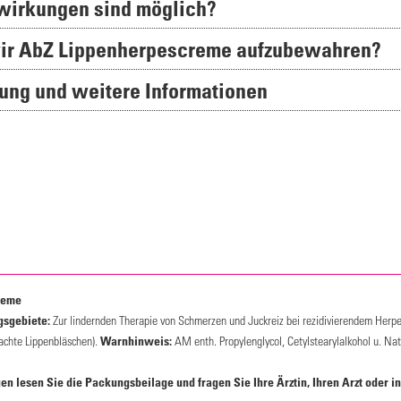
wirkungen sind möglich?
ovir AbZ Lippenherpescreme aufzubewahren?
kung und weitere Informationen
reme
sgebiete:
Zur lindernden Therapie von Schmerzen und Juckreiz bei rezidivierendem Herpes
achte Lippenbläschen).
Warnhinweis:
AM enth. Propylenglycol, Cetylstearylalkohol u. Nat
 lesen Sie die Packungsbeilage und fragen Sie Ihre Ärztin, Ihren Arzt oder in