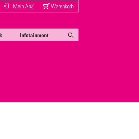
Mein AbZ
Warenkorb
k
Infotainment