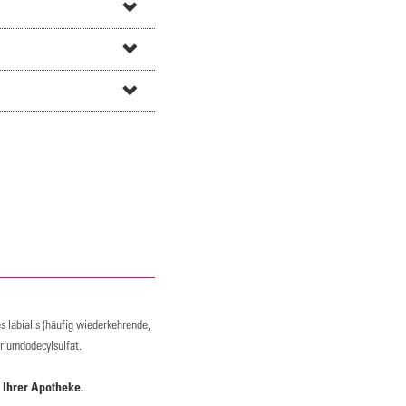
 labialis (häufig wiederkehrende,
riumdodecylsulfat.
 Ihrer Apotheke.