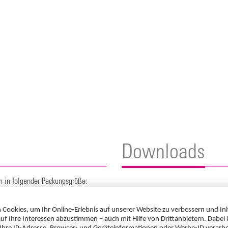
Downloads
ch in folgender Packungsgröße:
Gebrauchsinformation
Preis**:
PZN:
Aciclovir AbZ Lippenherpescreme 