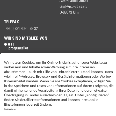
AbZ-Pharma GmbH
Graf-Arco-Straße 3
D-89079 Ulm
TELEFAX
+49 (0)731 402 - 78 32
WIR SIND MITGLIED VON
ERKLÄRUNG ZUR BARRIEREFREIHEIT
IMPRESSUM
KONTAKT
NEBENWIRKUNGSANZEIGEN
LIEFER-AGB
DATENSCHUTZ