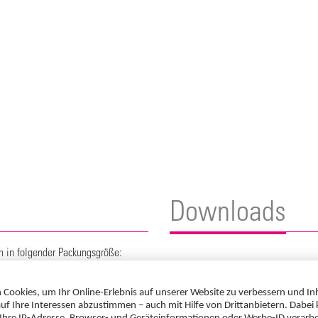
Downloads
ch in folgender Packungsgröße:
Gebrauchsinformation
Preis**:
PZN:
Aciclovir AbZ Lippenherpescreme 