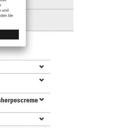
,
enherpescreme