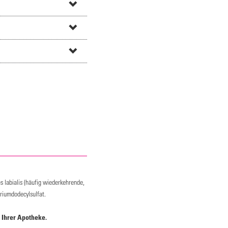
 labialis (häufig wiederkehrende,
riumdodecylsulfat.
 Ihrer Apotheke.