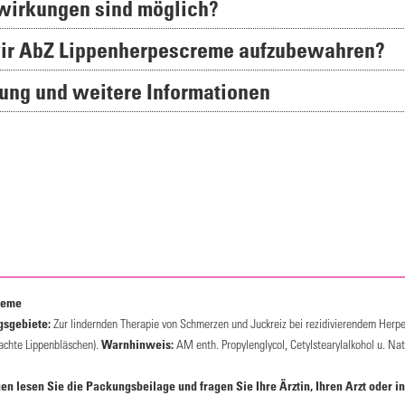
wirkungen sind möglich?
ovir AbZ Lippenherpescreme aufzubewahren?
kung und weitere Informationen
reme
sgebiete:
Zur lindernden Therapie von Schmerzen und Juckreiz bei rezidivierendem Herpes
achte Lippenbläschen).
Warnhinweis:
AM enth. Propylenglycol, Cetylstearylalkohol u. Nat
 lesen Sie die Packungsbeilage und fragen Sie Ihre Ärztin, Ihren Arzt oder in