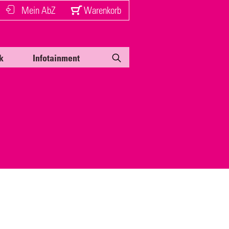
Mein AbZ
Warenkorb
k
Infotainment