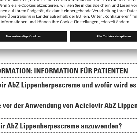
PDF 136 KB
4,28 €
12552880
Fachinformation
Aciclovir AbZ Lippenherpescreme
PDF 123 KB
RMATION: INFORMATION FÜR PATIENTEN
ovir AbZ Lippenherpescreme und wofür wird es
ie vor der Anwendung von Aciclovir AbZ Lipp
ovir AbZ Lippenherpescreme anzuwenden?