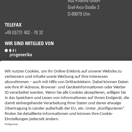
AbZ-Pharma GmbH
Graf-Arco-Straße 3
D-89079 Ulm
TELEFAX
+49 (0)731 402 - 78 32
WIR SIND MITGLIED VON
ERKLÄRUNG ZUR BARRIEREFREIHEIT
IMPRESSUM
KONTAKT
NEBENWIRKUNGSANZEIGEN
LIEFER-AGB
DATENSCHUTZ