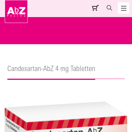
Candesartan-AbZ 4 mg Tabletten