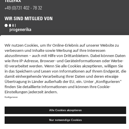
TELEFAX
+49 (0)731 402 - 78 32
WIR SIND MITGLIED VON
ERKLÄRUNG ZUR BARRIEREFREIHEIT
IMPRESSUM
KONTAKT
NEBENWIRKUNGSANZEIGEN
LIEFER-AGB
DATENSCHUTZ
HAFTUNGSAUSSCHLUSS