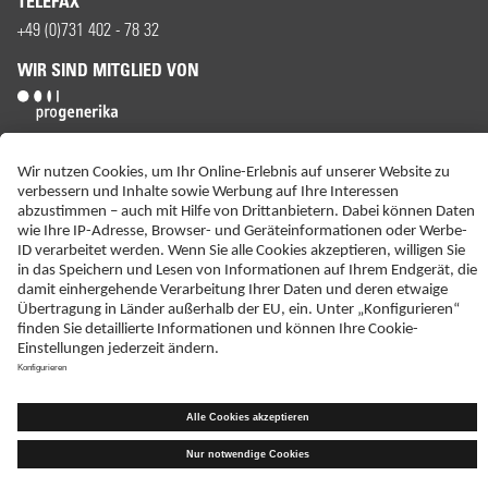
TELEFAX
+49 (0)731 402 - 78 32
WIR SIND MITGLIED VON
ERKLÄRUNG ZUR BARRIEREFREIHEIT
IMPRESSUM
KONTAKT
NEBENWIRKUNGSANZEIGEN
LIEFER-AGB
DATENSCHUTZ
HAFTUNGSAUSSCHLUSS