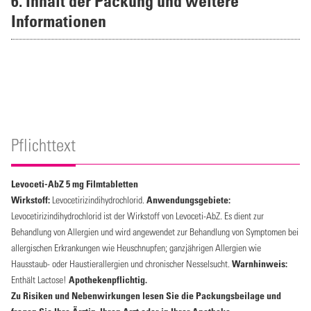
6. Inhalt der Packung und weitere
Informationen
Pflichttext
Levoceti-AbZ 5 mg Filmtabletten
Wirkstoff:
Levocetirizindihydrochlorid.
Anwendungsgebiete:
Levocetirizindihydrochlorid ist der Wirkstoff von Levoceti-AbZ. Es dient zur
Behandlung von Allergien und wird angewendet zur Behandlung von Symptomen bei
allergischen Erkrankungen wie Heuschnupfen; ganzjährigen Allergien wie
Hausstaub- oder Haustierallergien und chronischer Nesselsucht.
Warnhinweis:
Enthält Lactose!
Apothekenpflichtig.
Zu Risiken und Nebenwirkungen lesen Sie die Packungsbeilage und