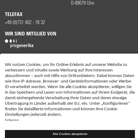
D-89079 Ulm
TELEFAX
+49 (0)731 402 - 78 32
WIR SIND MITGLIED VON
ERKLÄRUNG ZUR BARRIEREFREIHEIT
IMPRESSUM
KONTAKT
NEBENWIRKUNGSANZEIGEN
LIEFER-AGB
DATENSCHUTZ
HAFTUNGSAUSSCHLUSS