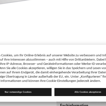
Downloads
 weitere Informationen zum
Gebrauchsinformation
te mit Ihren Zugangsdaten im
Olanzapin AbZ 5 mg Schmelztablet
PDF 168 KB
Fachinformation