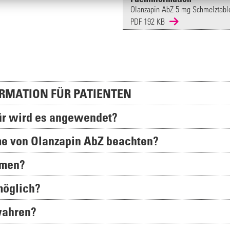
Olanzapin AbZ 5 mg Schmelztable
PDF 192 KB
RMATION FÜR PATIENTEN
für wird es angewendet?
hme von Olanzapin AbZ beachten?
hmen?
möglich?
wahren?