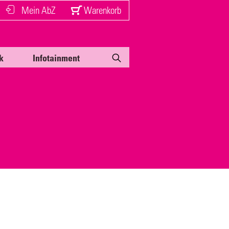
Mein AbZ
Warenkorb
k
Infotainment