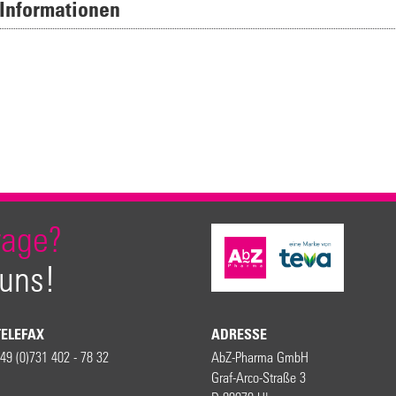
 Informationen
rage?
 uns!
TELEFAX
ADRESSE
49 (0)731 402 - 78 32
AbZ-Pharma GmbH
Graf-Arco-Straße 3