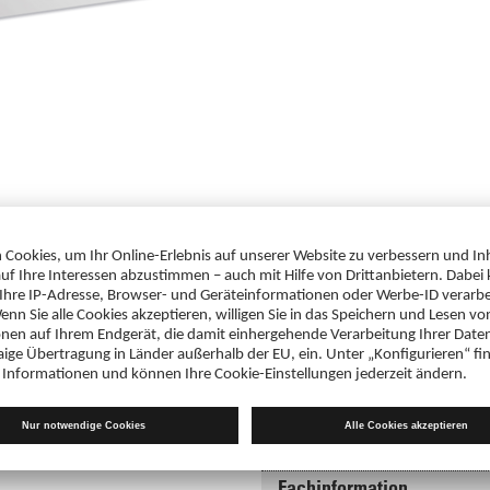
Downloads
 weitere Informationen zum
Gebrauchsinformation
te mit Ihren Zugangsdaten im
Risperidon AbZ 2 mg Filmtablette
PDF 144 KB
Fachinformation