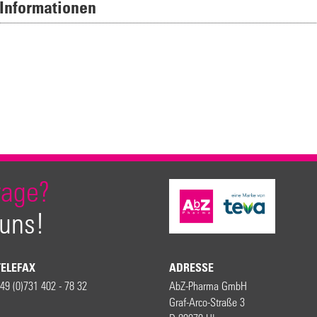
 Informationen
rage?
 uns!
TELEFAX
ADRESSE
49 (0)731 402 - 78 32
AbZ-Pharma GmbH
Graf-Arco-Straße 3