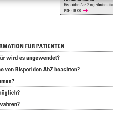
Risperidon AbZ 2 mg Filmtablette
PDF 219 KB
RMATION FÜR PATIENTEN
für wird es angewendet?
hme von Risperidon AbZ beachten?
ehmen?
möglich?
ewahren?