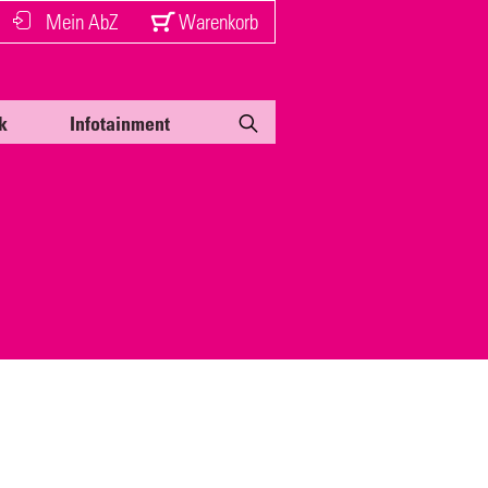
Mein AbZ
Warenkorb
k
Infotainment