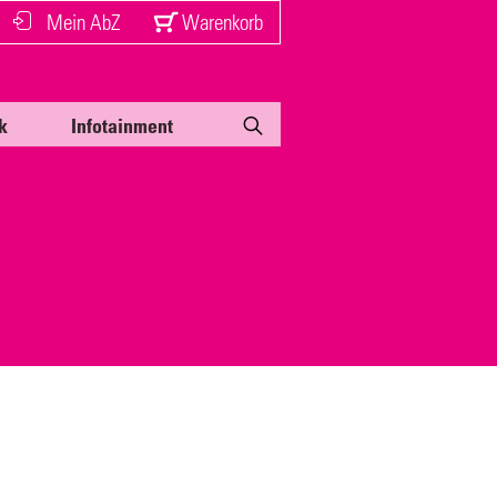
Mein AbZ
Warenkorb
k
Infotainment