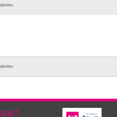
abletten,
abletten,
rage?