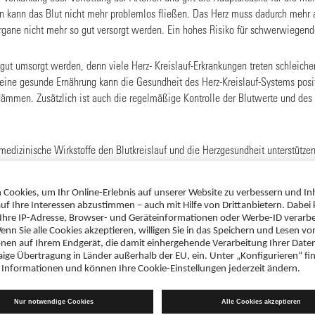
n kann das Blut nicht mehr problemlos fließen. Das Herz muss dadurch mehr a
gane nicht mehr so gut versorgt werden. Ein hohes Risiko für schwerwiegend
 gut umsorgt werden, denn viele Herz- Kreislauf-Erkrankungen treten schleiche
e gesunde Ernährung kann die Gesundheit des Herz-Kreislauf-Systems posit
dämmen. Zusätzlich ist auch die regelmäßige Kontrolle der Blutwerte und des C
dizinische Wirkstoffe den Blutkreislauf und die Herzgesundheit unterstütze
 TAH
und
ASS AbZ 100mg Protect
) in niedriger Dosierung das Verkl
beugen. Im Vergleich zur blutverdünnenden Wirkung, die in der niedrigen Dos
ten Präparaten zu einer schmerzlindernden, fiebersenkenden und entzündun
ellen Beschwerdebild richtet, sollte vorab ärztlicher oder pharmazeutischer R