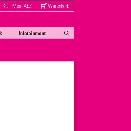
Mein AbZ
Warenkorb
k
Infotainment