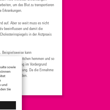
rbeiten, um das Blut zu transportieren
e Erkrankungen.
nd auf. Aber so weit muss es nicht
iv beeinflussen und damit die
holesterinspiegels in der Arztpraxis
n. Beispielsweise kann
umpen von Blutplättchen hemmen und so
ierung mit 100 mg im Vordergrund
gshemmenden Wirkung. Da die Einnahme
at eingeholt werden.