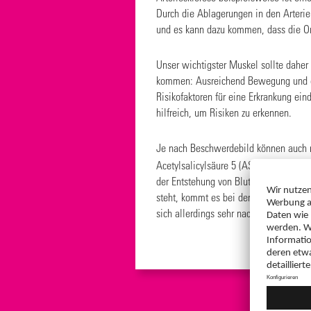
Durch die Ablagerungen in den Arterie
und es kann dazu kommen, dass die Or
Unser wichtigster Muskel sollte daher
kommen: Ausreichend Bewegung und ein
Risikofaktoren für eine Erkrankung ein
hilfreich, um Risiken zu erkennen.
Je nach Beschwerdebild können auch me
Acetylsalicylsäure 5 (
ASS AbZ 100mg
der Entstehung von Blutgerinnseln vor
steht, kommt es bei den höher dosier
sich allerdings sehr nach dem individu