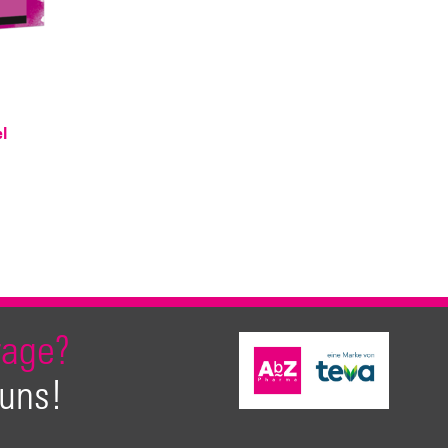
l
rage?
 uns!