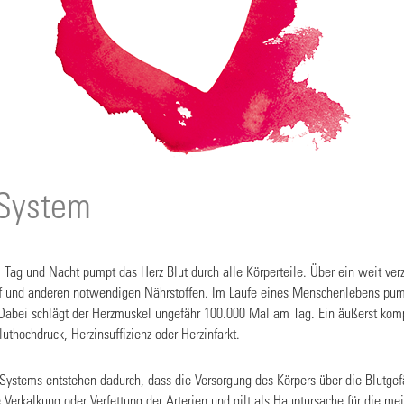
-System
: Tag und Nacht pumpt das Herz Blut durch alle Körperteile. Über ein weit ve
ff und anderen notwendigen Nährstoffen. Im Laufe eines Menschenlebens pump
. Dabei schlägt der Herzmuskel ungefähr 100.000 Mal am Tag. Ein äußerst ko
uthochdruck, Herzinsuffizienz oder Herzinfarkt.
Systems entstehen dadurch, dass die Versorgung des Körpers über die Blutgefäß
e Verkalkung oder Verfettung der Arterien und gilt als Hauptursache für die me