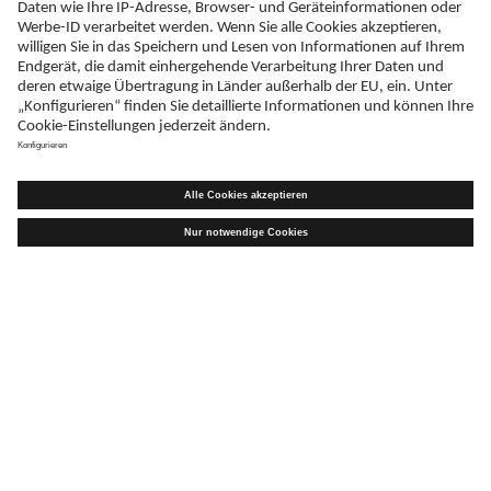
Levodopa/Carbidopa/Entacapon AbZ 100 mg/25 mg/200 mg
Filmtabletten