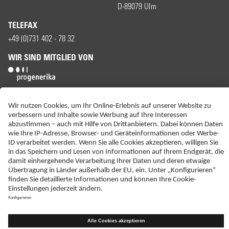
D-89079 Ulm
TELEFAX
+49 (0)731 402 - 78 32
WIR SIND MITGLIED VON
ERKLÄRUNG ZUR BARRIEREFREIHEIT
IMPRESSUM
KONTAKT
NEBENWIRKUNGSANZEIGEN
LIEFER-AGB
DATENSCHUTZ
HAFTUNGSAUSSCHLUSS