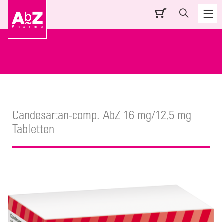
Candesartan-comp. AbZ 16 mg/12,5 mg
Tabletten