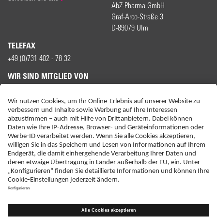
AbZ-Pharma GmbH
Graf-Arco-Straße 3
D-89079 Ulm
TELEFAX
+49 (0)731 402 - 78 32
WIR SIND MITGLIED VON
ERKLÄRUNG ZUR BARRIEREFREIHEIT
IMPRESSUM
KONTAKT
NEBENWIRKUNGSANZEIGEN
LIEFER-AGB