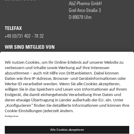
AbZ-Pharma GmbH
Graf-Arco-Straße 3
D-89079 Ulm
TELEFAX
+49 (0)731 402 - 78 32
WIR SIND MITGLIED VON
ERKLÄRUNG ZUR BARRIEREFREIHEIT
IMPRESSUM
KONTAKT
NEBENWIRKUNGSANZEIGEN
LIEFER-AGB