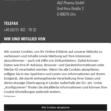
AbZ-Pharma GmbH
Graf-Arco-Straße 3
D-89079 Ulm
TELEFAX
+49 (0)731 402 - 78 32
WIR SIND MITGLIED VON
ERKLÄRUNG ZUR BARRIEREFREIHEIT
IMPRESSUM
KONTAKT
NEBENWIRKUNGSANZEIGEN
LIEFER-AGB