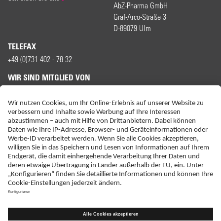
AbZ-Pharma GmbH
Graf-Arco-Straße 3
D-89079 Ulm
TELEFAX
+49 (0)731 402 - 78 32
WIR SIND MITGLIED VON
ERKLÄRUNG ZUR BARRIEREFREIHEIT
IMPRESSUM
KONTAKT
NEBENWIRKUNGSANZEIGEN
LIEFER-AGB