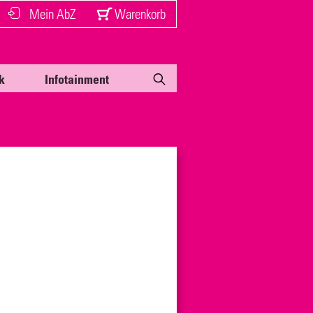
Mein AbZ
Warenkorb
k
Infotainment