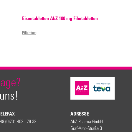
Eisentabletten AbZ 100 mg Filmtabletten
Pflichttext
rage?
 uns!
TELEFAX
ADRESSE
49 (0)731 402 - 78 32
AbZ-Pharma GmbH
Graf-Arco-Straße 3