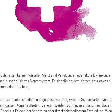
t: Schmerzen kennen wir alle. Meist sind Verletzungen oder akute Erkrankungen
ein spezialisiertes Nervensystem. Es signalisiert dem Körper, dass etwas n
 drohenden Gefahren.
duell sehr unterschiedlich und genauso vielfältig wie die Schmerzarten: Von R
m ganzen Körper auftreten. Generell werden Schmerzen anhand ihrer Dauer in 
er Regel als Folge einer Verletzung oder (krankheitsbedingten) Entzündung. We