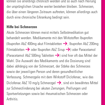
können sie allerdings chronisch werden und so auch nach Heilung
der ursprünglichen Ursache weiter bestehen bleiben. Schmerzen,
die über einen längeren Zeitraum auftreten, können allerdings auch
durch eine chronische Erkrankung bedingt sein.
Hilfe bei Schmerzen
Akute Schmerzen können meist mittels Selbstmedikation gut
behandelt werden. Medikamente mit den Wirkstoffen Ibuprofen
(
Ibuprofen AbZ 400mg akut Filmtabletten
,
Ibuprofen AbZ 200mg
Filmtabletten
oder
Ibuprofen AbZ Sirup
) oder Paracetamol
(
Paracetamol AbZ 500mg Tabletten
) sind hier oft das Mittel der
Wahl. Die Auswahl des Medikaments und die Dosierung sind
dabei abhängig von der Schmerzart, der Stärke des Schmerzes
sowie der jeweiligen Person und deren gesundheitlicher
Verfassung. Schmerzgele mit dem Wirkstoff Diclofenac, wie das
Diclofenac AbZ 10 mg/g Schmerzgel
, sind ein bewährtes Mittel
zur Schmerzlinderung bei akuten Zerrungen, Prellungen und
Sportverletzungen sowie bei rheumatischen Schmerzen oder
Arthritis.