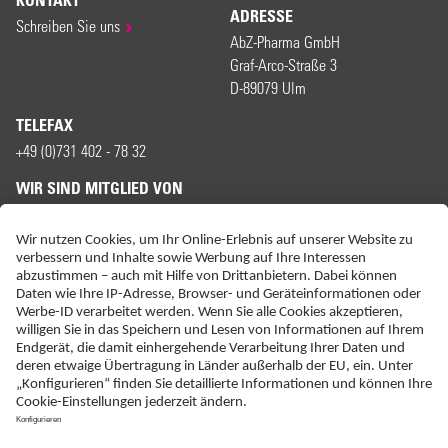
KONTAKT
ADRESSE
Schreiben Sie uns
AbZ-Pharma GmbH
Graf-Arco-Straße 3
D-89079 Ulm
TELEFAX
+49 (0)731 402 - 78 32
WIR SIND MITGLIED VON
ERKLÄRUNG ZUR BARRIEREFREIHEIT
IMPRESSUM
KONTAKT
NEBENWIRKUNGSANZEIGEN
LIEFER-AGB