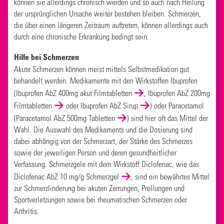
können sie allerdings chronisch werden und so auch nach Heilung
der ursprünglichen Ursache weiter bestehen bleiben. Schmerzen,
die über einen längeren Zeitraum auftreten, können allerdings auch
durch eine chronische Erkrankung bedingt sein.
Hilfe bei Schmerzen
Akute Schmerzen können meist mittels Selbstmedikation gut
behandelt werden. Medikamente mit den Wirkstoffen Ibuprofen
(
Ibuprofen AbZ 400mg akut Filmtabletten
,
Ibuprofen AbZ 200mg
Filmtabletten
oder
Ibuprofen AbZ Sirup
) oder Paracetamol
(
Paracetamol AbZ 500mg Tabletten
) sind hier oft das Mittel der
Wahl. Die Auswahl des Medikaments und die Dosierung sind
dabei abhängig von der Schmerzart, der Stärke des Schmerzes
sowie der jeweiligen Person und deren gesundheitlicher
Verfassung. Schmerzgele mit dem Wirkstoff Diclofenac, wie das
Diclofenac AbZ 10 mg/g Schmerzgel
, sind ein bewährtes Mittel
zur Schmerzlinderung bei akuten Zerrungen, Prellungen und
Sportverletzungen sowie bei rheumatischen Schmerzen oder
Arthritis.