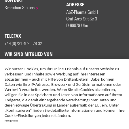
KONTAKT
ADRESSE
Schreiben Sie uns
AbZ-Pharma GmbH
Graf-Arco-Straße 3
D-89079 Ulm
TELEFAX
+49 (0)731 402 - 78 32
WIR SIND MITGLIED VON
ERKLÄRUNG ZUR BARRIEREFREIHEIT
IMPRESSUM
KONTAKT
NEBENWIRKUNGSANZEIGEN
LIEFER-AGB